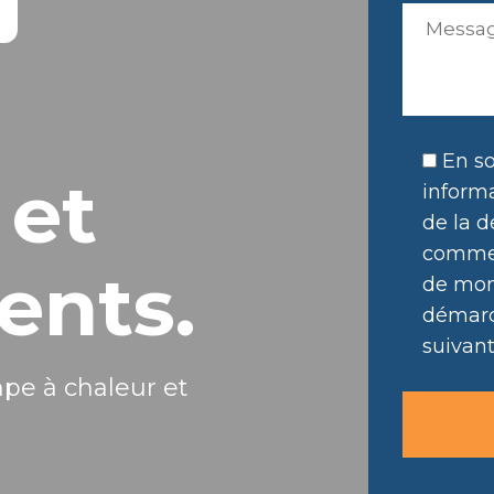
En so
 et
informa
de la d
commer
ents.
de mon 
démarc
suivant
mpe à chaleur et