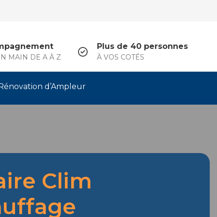
mpagnement
Plus de 40 personnes
N MAIN DE A À Z
À VOS COTÉS
Rénovation d’Ampleur
aire Clim
uffage
.