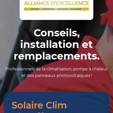
Conseils,
installation et
remplacements.
Professionnels de la climatisation, pompe à chaleur
et des panneaux photovoltaïques !
Solaire Clim
Merci
pour