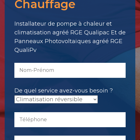
Chauffage
votre
message.
Il
Installateur de pompe à chaleur et
a
climatisation agréé RGE Qualipac Et de
été
Panneaux Photovoltaïques agréé RGE
envoyé.
QualiPv
De quel service avez-vous besoin ?