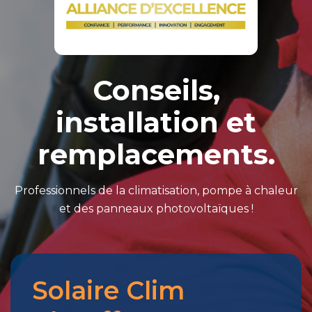
Conseils,
installation et
remplacements.
Professionnels de la climatisation, pompe à chaleur
et des panneaux photovoltaïques !
Solaire Clim
Merci
pour