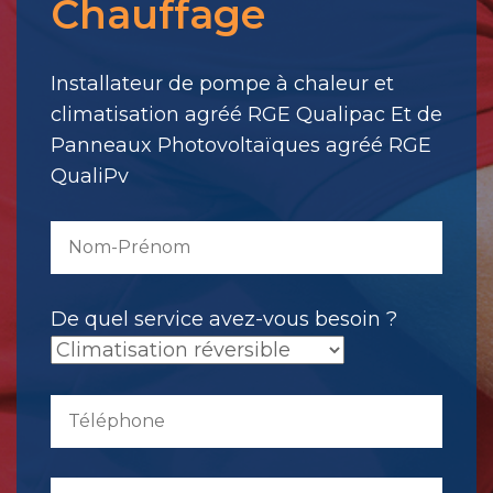
Chauffage
votre
message.
Il
Installateur de pompe à chaleur et
a
climatisation agréé RGE Qualipac Et de
été
Panneaux Photovoltaïques agréé RGE
envoyé.
QualiPv
De quel service avez-vous besoin ?